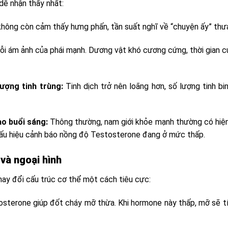
dễ nhận thấy nhất:
hông còn cảm thấy hưng phấn, tần suất nghĩ về “chuyện ấy” thưa
ỗi ám ảnh của phái mạnh. Dương vật khó cương cứng, thời gian
lượng tinh trùng:
Tinh dịch trở nên loãng hơn, số lượng tinh b
o buổi sáng:
Thông thường, nam giới khỏe mạnh thường có hiện
dấu hiệu cảnh báo nồng độ Testosterone đang ở mức thấp.
và ngoại hình
hay đổi cấu trúc cơ thể một cách tiêu cực:
sterone giúp đốt cháy mỡ thừa. Khi hormone này thấp, mỡ sẽ tí