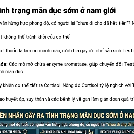
ình trạng mãn dục sớm ở nam giới
 vẫn hừng hực phong độ, có người lại “chưa đi chợ đã hết tiền”?
t không thể tránh khỏi của cơ thể.
t thuốc lá làm co mạch máu, rượu bia gây ức chế sản sinh Testo
hóa:
Các mô mỡ chứa enzyme aromatase, giúp chuyển đổi Test
anh mãn dục.
 khiến cơ thể tiết ra Cortisol. Nồng độ Cortisol tỷ lệ nghịch với
o huyết áp, suy thận và các bệnh lý về gan làm gián đoạn quá t