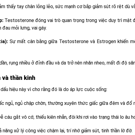
m thấy tay chân lỏng lẻo, sức mạnh cơ bắp giảm sút rõ rệt dù v
p:
Testosterone đóng vai trò quan trọng trong việc duy trì mật
 đau mỏi lưng, vai gáy.
ia):
Sự mất cân bằng giữa Testosterone và Estrogen khiến mô 
n, rụng nhiều ở đỉnh đầu và da trở nên nhăn nheo, mất đi độ să
 và thần kinh
ấu hiệu này vì cho rằng đó là do áp lực cuộc sống:
ấc ngủ, ngủ chập chờn, thường xuyên thức giấc giữa đêm và đổ 
ễ cáu gắt vô cớ, thiếu kiên nhẫn, đôi khi rơi vào trạng thái lo âu
 năng xử lý công việc chậm lại, trí nhớ giảm sút, tinh thần lờ đờ.