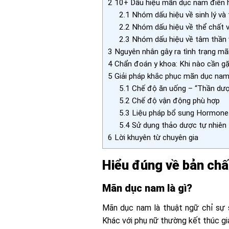
2
10+ Dấu hiệu mãn dục nam điển h
2.1
Nhóm dấu hiệu về sinh lý và 
2.2
Nhóm dấu hiệu về thể chất v
2.3
Nhóm dấu hiệu về tâm thần v
3
Nguyên nhân gây ra tình trạng mã
4
Chẩn đoán y khoa: Khi nào cần gặ
5
Giải pháp khắc phục mãn dục nam: 
5.1
Chế độ ăn uống – “Thần dượ
5.2
Chế độ vận động phù hợp
5.3
Liệu pháp bổ sung Hormone
5.4
Sử dụng thảo dược tự nhiên
6
Lời khuyên từ chuyên gia
Hiểu đúng về bản ch
Mãn dục nam là gì?
Mãn dục nam là thuật ngữ chỉ sự 
Khác với phụ nữ thường kết thúc giai