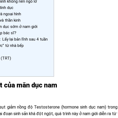
ình không nên ngó lơ
tình dục
à ngoại hình
à thần kinh
n dục sớm ở nam giới
p bác sĩ?
Lấy lại bản lĩnh sau 4 tuần
c” từ nhà bếp
 (TRT)
ất của mãn dục nam
sụt giảm nồng độ Testosterone (hormone sinh dục nam) tron
 đoạn sinh sản khá đột ngột, quá trình này ở nam giới diễn ra từ 