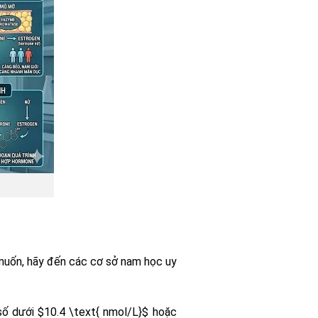
muốn, hãy đến các cơ sở nam học uy
 số dưới
$10.4 \text{ nmol/L}$
hoặc