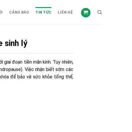
ỒI
CẢNH BÁO
TIN TỨC
LIÊN HỆ
 sinh lý
 giai đoạn tiền mãn kinh. Tuy nhiên,
ndropause). Việc nhận biết sớm các
 khóa để bảo vệ sức khỏe tổng thể,