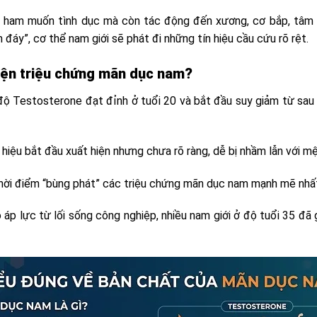
n ham muốn tình dục mà còn tác động đến xương, cơ bắp, tâm 
đáy”, cơ thể nam giới sẽ phát đi những tín hiệu cầu cứu rõ rệt.
hiện triệu chứng mãn dục nam?
độ Testosterone đạt đỉnh ở tuổi 20 và bắt đầu suy giảm từ sau 
hiệu bắt đầu xuất hiện nhưng chưa rõ ràng, dễ bị nhầm lẫn với m
hời điểm “bùng phát” các triệu chứng mãn dục nam mạnh mẽ nhấ
 áp lực từ lối sống công nghiệp, nhiều nam giới ở độ tuổi 35 đã