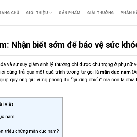
RANG CHỦ
GIỚI THIỆU
SẢN PHẨM
GIẢI THƯỞNG
PHẢN H
m: Nhận biết sớm để bảo vệ sức khỏe
óa và sự suy giảm sinh lý thường chỉ được chú trọng ở phụ nữ với
iới cũng trải qua một quá trình tương tự gọi là
mãn dục nam
(A
giúp quý ông giữ vững phong độ “giường chiếu” mà còn là chìa
i viết
dục nam
ện triệu chứng mãn dục nam?