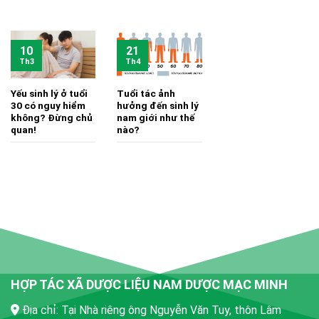
10
21
Th3
Th4
Yếu sinh lý ở tuổi
Tuổi tác ảnh
30 có nguy hiểm
hưởng đến sinh lý
không? Đừng chủ
nam giới như thế
quan!
nào?
HỢP TÁC XÃ DƯỢC LIỆU NAM DƯỢC MẠC MINH
Địa chỉ: Tại Nhà riêng ông Nguyễn Văn Tuy, thôn Lâm