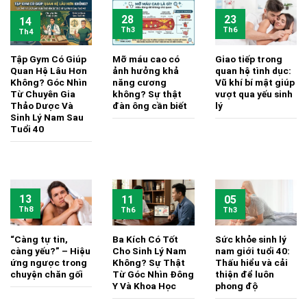
28
23
14
Th3
Th6
Th4
Tập Gym Có Giúp
Mỡ máu cao có
Giao tiếp trong
Quan Hệ Lâu Hơn
ảnh hưởng khả
quan hệ tình dục:
Không? Góc Nhìn
năng cương
Vũ khí bí mật giúp
Từ Chuyên Gia
không? Sự thật
vượt qua yếu sinh
Thảo Dược Và
đàn ông cần biết
lý
Sinh Lý Nam Sau
Tuổi 40
13
11
05
Th8
Th6
Th3
“Càng tự tin,
Ba Kích Có Tốt
Sức khỏe sinh lý
càng yếu?” – Hiệu
Cho Sinh Lý Nam
nam giới tuổi 40:
ứng ngược trong
Không? Sự Thật
Thấu hiểu và cải
chuyện chăn gối
Từ Góc Nhìn Đông
thiện để luôn
Y Và Khoa Học
phong độ