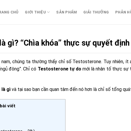
RANG CHỦ
GIỚI THIỆU
SẢN PHẨM
GIẢI THƯỞNG
PHẢN H
à gì? “Chìa khóa” thực sự quyết định 
 nam, chúng ta thường thấy chỉ số Testosterone. Tuy nhiên, ít 
 “ngủ đông”. Chỉ có
Testosterone tự do
mới là nhân tố thực sự 
là gì
và tại sao bạn cần quan tâm đến nó hơn là chỉ số tổng quá
ài viết