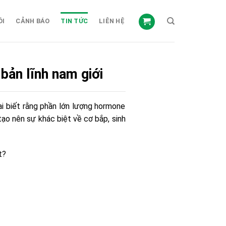
ỒI
CẢNH BÁO
TIN TỨC
LIÊN HỆ
bản lĩnh nam giới
ai biết rằng phần lớn lượng hormone
tạo nên sự khác biệt về cơ bắp, sinh
t?