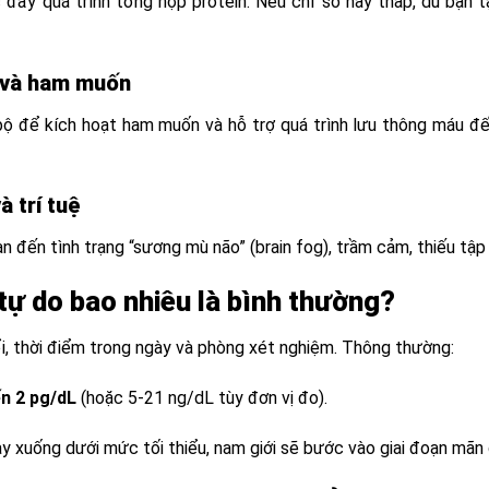
 đẩy quá trình tổng hợp protein. Nếu chỉ số này thấp, dù bạn 
ý và ham muốn
ộ để kích hoạt ham muốn và hỗ trợ quá trình lưu thông máu đến
 trí tuệ
 đến tình trạng “sương mù não” (brain fog), trầm cảm, thiếu tập 
tự do bao nhiêu là bình thường?
ổi, thời điểm trong ngày và phòng xét nghiệm. Thông thường:
ến 2 pg/dL
(hoặc 5-21 ng/dL tùy đơn vị đo).
ày xuống dưới mức tối thiểu, nam giới sẽ bước vào giai đoạn mãn 