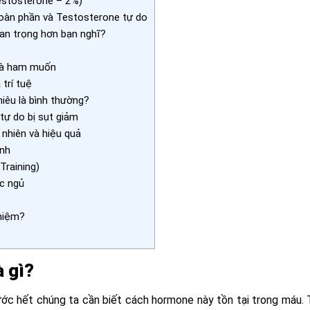
estosterone – 2%)
oàn phần và Testosterone tự do
uan trọng hơn bạn nghĩ?
p
 và ham muốn
trí tuệ
iêu là bình thường?
ự do bị sụt giảm
nhiên và hiệu quả
inh
Training)
c ngủ
hiệm?
à gì?
ước hết chúng ta cần biết cách hormone này tồn tại trong máu. 