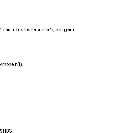
ữ” nhiều Testosterone hơn, làm giảm
ormone nữ).
 SHBG.