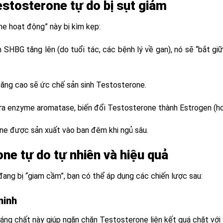
stosterone tự do bị sụt giảm
ne hoạt động” này bị kìm kẹp:
 SHBG tăng lên (do tuổi tác, các bệnh lý về gan), nó sẽ “bắt gi
tăng cao sẽ ức chế sản sinh Testosterone.
 enzyme aromatase, biến đổi Testosterone thành Estrogen (h
e được sản xuất vào ban đêm khi ngủ sâu.
ne tự do tự nhiên và hiệu quả
ang bị “giam cầm”, bạn có thể áp dụng các chiến lược sau:
minh
áng chất này giúp ngăn chặn Testosterone liên kết quá chặt với