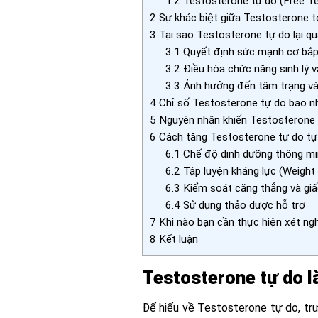
1.2
Testosterone tự do (Free T
2
Sự khác biệt giữa Testosterone t
3
Tại sao Testosterone tự do lại q
3.1
Quyết định sức mạnh cơ bắ
3.2
Điều hòa chức năng sinh lý
3.3
Ảnh hưởng đến tâm trạng và 
4
Chỉ số Testosterone tự do bao nh
5
Nguyên nhân khiến Testosterone t
6
Cách tăng Testosterone tự do tự 
6.1
Chế độ dinh dưỡng thông m
6.2
Tập luyện kháng lực (Weight 
6.3
Kiểm soát căng thẳng và giấ
6.4
Sử dụng thảo dược hỗ trợ
7
Khi nào bạn cần thực hiện xét ng
8
Kết luận
Testosterone tự do l
Để hiểu về Testosterone tự do, tr