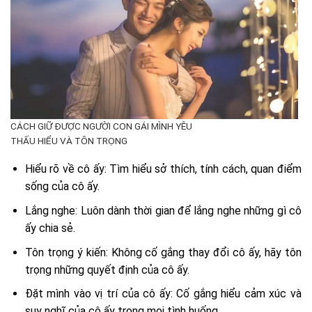
CÁCH GIỮ ĐƯỢC NGƯỜI CON GÁI MÌNH YÊU
THẤU HIỂU VÀ TÔN TRỌNG
Hiểu rõ về cô ấy: Tìm hiểu sở thích, tính cách, quan điểm
sống của cô ấy.
Lắng nghe: Luôn dành thời gian để lắng nghe những gì cô
ấy chia sẻ.
Tôn trọng ý kiến: Không cố gắng thay đổi cô ấy, hãy tôn
trọng những quyết định của cô ấy.
Đặt mình vào vị trí của cô ấy: Cố gắng hiểu cảm xúc và
suy nghĩ của cô ấy trong mọi tình huống.