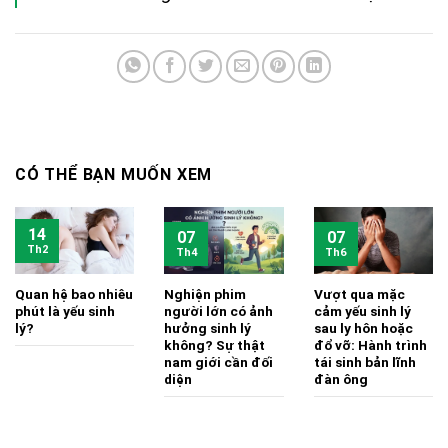
CÓ THỂ BẠN MUỐN XEM
14
07
07
Th2
Th4
Th6
Quan hệ bao nhiêu
Nghiện phim
Vượt qua mặc
phút là yếu sinh
người lớn có ảnh
cảm yếu sinh lý
lý?
hưởng sinh lý
sau ly hôn hoặc
không? Sự thật
đổ vỡ: Hành trình
nam giới cần đối
tái sinh bản lĩnh
diện
đàn ông