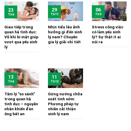
29
06
23
Th11
Th9
Th6
Giao tiếp trong
Nhịn tiểu lâu ảnh
Stress công việc
quan hệ tình dục:
hưởng gì đến sinh
có làm yếu sinh
Vũ khí bí mật giúp
lý nam? Chuyên
lý? Sự thật ít ai
vượt qua yếu sinh
gia lý giải chi tiết
nói ra
lý
13
11
Th6
Th12
Tâm lý “so sánh”
Gừng nướng chữa
trong quan hệ
xuất tinh sớm:
tình dục – nguyên
Phương pháp tự
nhân khiến đàn
nhiên cải thiện
ông bất an
sinh lý nam