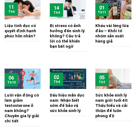
11
01
14
Th6
Th11
Th4
Liệu tình dục có
Bị stress có ảnh
Kháu vài lèng lừa
quyết định hạnh
hưởng đến sinh lý
đảo – Khởi tố
phúc hôn nhân?
không? Câu trả
nhóm sản xuất
lời có thể khiến
hàng giả
bạn bất ngờ
02
05
06
Th4
Th3
Th10
Lười vận động có
Dấu hiệu mãn dục
Sức khỏe sinh lý
làm giảm
nam: Nhận biết
nam giới tuổi 40:
testosterone ở
sớm để bảo vệ
Thấu hiểu và cải
nam không?
sức khỏe sinh lý
thiện để luôn
Chuyên gia lý giải
phong độ
chi tiết