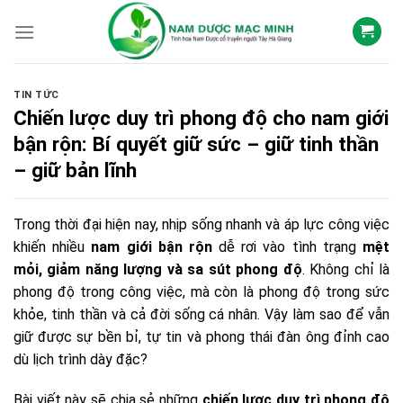
Skip
to
content
TIN TỨC
Chiến lược duy trì phong độ cho nam giới
bận rộn: Bí quyết giữ sức – giữ tinh thần
– giữ bản lĩnh
Trong thời đại hiện nay, nhịp sống nhanh và áp lực công việc
khiến nhiều
nam giới bận rộn
dễ rơi vào tình trạng
mệt
mỏi, giảm năng lượng và sa sút phong độ
. Không chỉ là
phong độ trong công việc, mà còn là phong độ trong sức
khỏe, tinh thần và cả đời sống cá nhân. Vậy làm sao để vẫn
giữ được sự bền bỉ, tự tin và phong thái đàn ông đỉnh cao
dù lịch trình dày đặc?
Bài viết này sẽ chia sẻ những
chiến lược duy trì phong độ