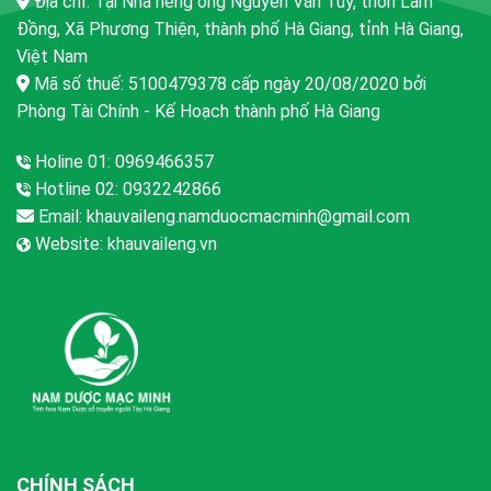
Địa chỉ: Tại Nhà riêng ông Nguyễn Văn Tuy, thôn Lâm
Đồng, Xã Phương Thiện, thành phố Hà Giang, tỉnh Hà Giang,
Việt Nam
Mã số thuế: 5100479378 cấp ngày 20/08/2020 bởi
Phòng Tài Chính - Kế Hoạch thành phố Hà Giang
Holine 01: 0969466357
Hotline 02: 0932242866
Email:
khauvaileng.namduocmacminh@gmail.com
Website:
khauvaileng.vn
CHÍNH SÁCH