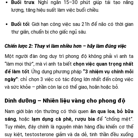
Buổi trưa
: Nghỉ ngắn 15–30 phút giúp tái tạo năng
lượng, tăng hiệu suất làm việc buổi chiều.
Buổi tối
: Giới hạn công việc sau 21h để não có thời gian
thư giãn, chuẩn bị cho giấc ngủ sâu.
Chiến lược 2: Thay vì làm nhiều hơn – hãy làm đúng việc
Một người đàn ông duy trì phong độ không phải vì anh ta
“làm mọi thứ”, mà vì anh ta biết
chọn việc quan trọng nhất
để làm tốt
. Ứng dụng phương pháp
“3 nhiệm vụ chính mỗi
ngày”
: chỉ chọn 3 việc có tác động lớn nhất đến công việc
và sức khỏe – phần còn lại có thể giao, hoãn hoặc bỏ.
Dinh dưỡng – Nhiên liệu vàng cho phong độ
Nam giới bận rộn thường có thói quen
ăn qua loa
,
bỏ bữa
sáng
, hoặc
lạm dụng cà phê, rượu bia
để “chống mệt”.
Tuy nhiên, đây chính là nguyên nhân hàng đầu khiến cơ thể
suy kiệt, testosterone giảm và da dẻ, tinh thần đều xuống