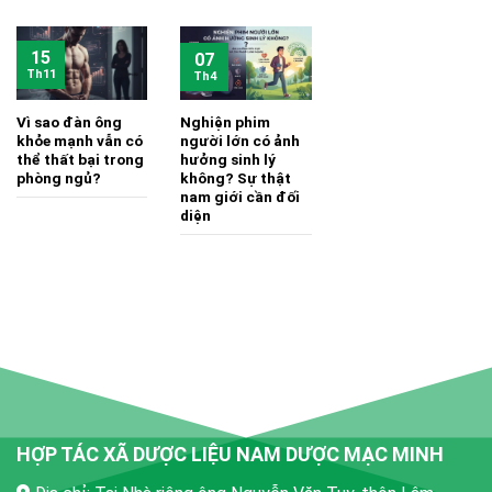
15
07
Th11
Th4
Vì sao đàn ông
Nghiện phim
khỏe mạnh vẫn có
người lớn có ảnh
thể thất bại trong
hưởng sinh lý
phòng ngủ?
không? Sự thật
nam giới cần đối
diện
HỢP TÁC XÃ DƯỢC LIỆU NAM DƯỢC MẠC MINH