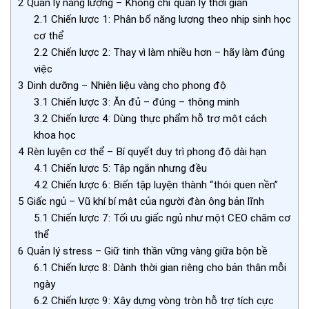
2
Quản lý năng lượng – Không chỉ quản lý thời gian
2.1
Chiến lược 1: Phân bổ năng lượng theo nhịp sinh học
cơ thể
2.2
Chiến lược 2: Thay vì làm nhiều hơn – hãy làm đúng
việc
3
Dinh dưỡng – Nhiên liệu vàng cho phong độ
3.1
Chiến lược 3: Ăn đủ – đúng – thông minh
3.2
Chiến lược 4: Dùng thực phẩm hỗ trợ một cách
khoa học
4
Rèn luyện cơ thể – Bí quyết duy trì phong độ dài hạn
4.1
Chiến lược 5: Tập ngắn nhưng đều
4.2
Chiến lược 6: Biến tập luyện thành “thói quen nền”
5
Giấc ngủ – Vũ khí bí mật của người đàn ông bản lĩnh
5.1
Chiến lược 7: Tối ưu giấc ngủ như một CEO chăm cơ
thể
6
Quản lý stress – Giữ tinh thần vững vàng giữa bộn bề
6.1
Chiến lược 8: Dành thời gian riêng cho bản thân mỗi
ngày
6.2
Chiến lược 9: Xây dựng vòng tròn hỗ trợ tích cực