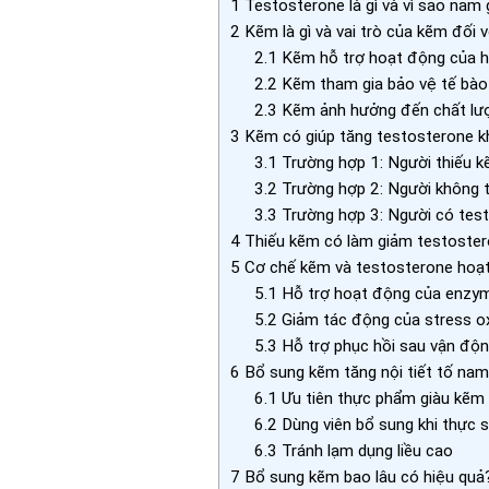
1
Testosterone là gì và vì sao nam 
2
Kẽm là gì và vai trò của kẽm đối v
2.1
Kẽm hỗ trợ hoạt động của hệ
2.2
Kẽm tham gia bảo vệ tế bào
2.3
Kẽm ảnh hưởng đến chất lượ
3
Kẽm có giúp tăng testosterone kh
3.1
Trường hợp 1: Người thiếu 
3.2
Trường hợp 2: Người không 
3.3
Trường hợp 3: Người có tes
4
Thiếu kẽm có làm giảm testoste
5
Cơ chế kẽm và testosterone hoạt
5.1
Hỗ trợ hoạt động của enzy
5.2
Giảm tác động của stress o
5.3
Hỗ trợ phục hồi sau vận độ
6
Bổ sung kẽm tăng nội tiết tố nam
6.1
Ưu tiên thực phẩm giàu kẽm 
6.2
Dùng viên bổ sung khi thực 
6.3
Tránh lạm dụng liều cao
7
Bổ sung kẽm bao lâu có hiệu quả