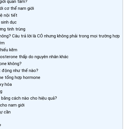
giới quan tâm?
ới cơ thể nam giới
 nội tiết
 sinh dục
ng tinh trùng
ông? Câu trả lời là CÓ nhưng không phải trong mọi trường hợp
kẽm
thiếu kẽm
tosterone thấp do nguyên nhân khác
rone không?
 động như thế nào?
me tổng hợp hormone
xy hóa
ng
 bằng cách nào cho hiệu quả?
cho nam giới
sự cần
?