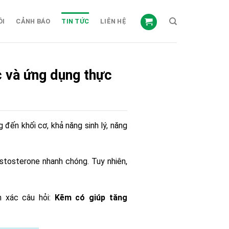
ỒI
CẢNH BÁO
TIN TỨC
LIÊN HỆ
 và ứng dụng thực
đến khối cơ, khả năng sinh lý, năng
stosterone nhanh chóng. Tuy nhiên,
h xác câu hỏi:
Kẽm có giúp tăng