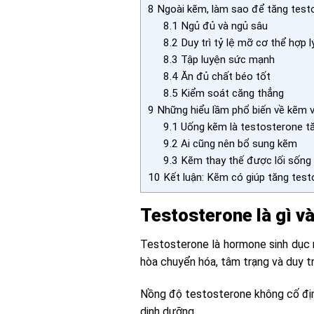
8
Ngoài kẽm, làm sao để tăng test
8.1
Ngủ đủ và ngủ sâu
8.2
Duy trì tỷ lệ mỡ cơ thể hợp l
8.3
Tập luyện sức mạnh
8.4
Ăn đủ chất béo tốt
8.5
Kiểm soát căng thẳng
9
Những hiểu lầm phổ biến về kẽm 
9.1
Uống kẽm là testosterone t
9.2
Ai cũng nên bổ sung kẽm
9.3
Kẽm thay thế được lối sống
10
Kết luận: Kẽm có giúp tăng tes
Testosterone là gì v
Testosterone là hormone sinh dục 
hòa chuyển hóa, tâm trạng và duy tr
Nồng độ testosterone không cố định
dinh dưỡng.