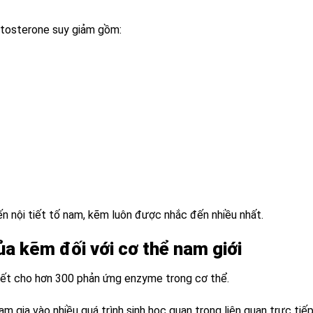
stosterone suy giảm gồm:
ến nội tiết tố nam, kẽm luôn được nhắc đến nhiều nhất.
của kẽm đối với cơ thể nam giới
iết cho hơn 300 phản ứng enzyme trong cơ thể.
ham gia vào nhiều quá trình sinh học quan trọng liên quan trực ti