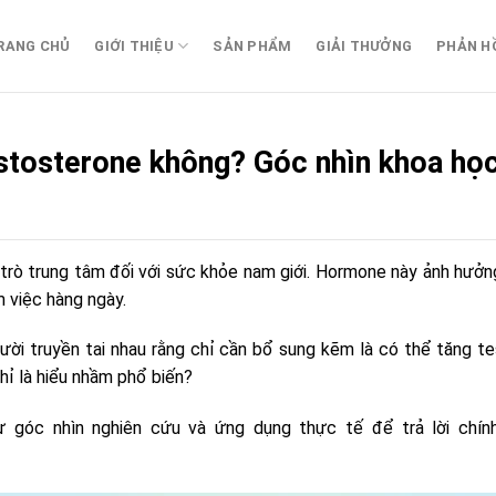
RANG CHỦ
GIỚI THIỆU
SẢN PHẨM
GIẢI THƯỞNG
PHẢN H
stosterone không? Góc nhìn khoa học
rò trung tâm đối với sức khỏe nam giới. Hormone này ảnh hưởng 
m việc hàng ngày.
ười truyền tai nhau rằng chỉ cần bổ sung kẽm là có thể tăng te
hỉ là hiểu nhầm phổ biến?
từ góc nhìn nghiên cứu và ứng dụng thực tế để trả lời chín