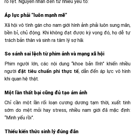
rõ rệt. Nguyên nhân đến từ nhiều yếu tố:
Áp lực phải “luôn mạnh mẽ”
Xã hội vô tình gán cho nam giới hình ảnh phải luôn sung mãn,
bền bỉ, chủ động. Khi không đạt được kỳ vọng đó, họ dễ tự
trách bản thân và sinh ra tâm lý sợ hãi.
So sánh sai lệch từ phim ảnh và mạng xã hội
Phim người lớn, các nội dung “khoe bản lĩnh” khiến nhiều
người
đặt tiêu chuẩn phi thực tế
, dẫn đến áp lực vô hình
khi quan hệ thật.
Một lần thất bại cũng đủ tạo ám ảnh
Chỉ cần một lần rối loạn cương dương tạm thời, xuất tinh
sớm do mệt mỏi hay stress, nhiều nam giới đã mặc định:
“Mình yếu rồi”.
Thiếu kiến thức sinh lý đúng đắn