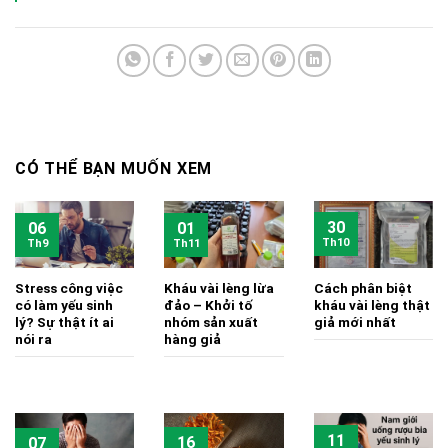
CÓ THỂ BẠN MUỐN XEM
30
06
01
Th10
Th9
Th11
Stress công việc
Kháu vài lèng lừa
Cách phân biệt
có làm yếu sinh
đảo – Khởi tố
kháu vài lèng thật
lý? Sự thật ít ai
nhóm sản xuất
giả mới nhất
nói ra
hàng giả
11
16
07