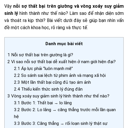
Vậy
nỗi sợ thất bại trên giường và vòng xoáy suy giảm
sinh lý
hình thành như thế nào? Làm sao để nhận diện sớm
và thoát ra kịp thời? Bài viết dưới đây sẽ giúp bạn nhìn vấn
đề một cách khoa học, rõ ràng và thực tế.
Danh mục bài viết
1
Nỗi sợ thất bại trên giường là gì?
2
Vì sao nỗi sợ thất bại dễ xuất hiện ở nam giới hiện đại?
2.1
Áp lực phải “luôn mạnh mẽ”
2.2
So sánh sai lệch từ phim ảnh và mạng xã hội
2.3
Một lần thất bại cũng đủ tạo ám ảnh
2.4
Thiếu kiến thức sinh lý đúng đắn
3
Vòng xoáy suy giảm sinh lý hình thành như thế nào?
3.1
Bước 1: Thất bại → lo lắng
3.2
Bước 2: Lo lắng → căng thẳng trước mỗi lần quan
hệ
3.3
Bước 3: Căng thẳng → rối loạn sinh lý thật sự