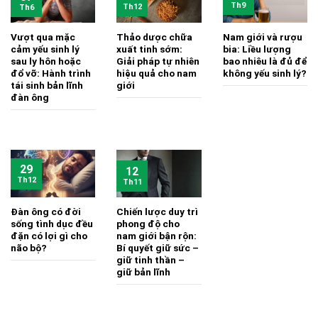
Th9
Th12
Th6
Vượt qua mặc
Thảo dược chữa
Nam giới và rượu
cảm yếu sinh lý
xuất tinh sớm:
bia: Liều lượng
sau ly hôn hoặc
Giải pháp tự nhiên
bao nhiêu là đủ để
đổ vỡ: Hành trình
hiệu quả cho nam
không yếu sinh lý?
tái sinh bản lĩnh
giới
đàn ông
29
12
Th12
Th11
Đàn ông có đời
Chiến lược duy trì
sống tình dục đều
phong độ cho
đặn có lợi gì cho
nam giới bận rộn:
não bộ?
Bí quyết giữ sức –
giữ tinh thần –
giữ bản lĩnh