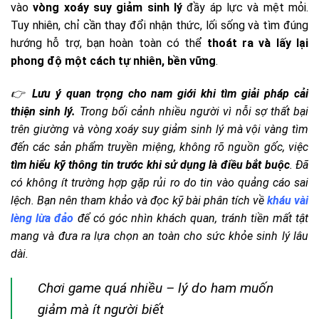
vào
vòng xoáy suy giảm sinh lý
đầy áp lực và mệt mỏi.
Tuy nhiên, chỉ cần thay đổi nhận thức, lối sống và tìm đúng
hướng hỗ trợ, bạn hoàn toàn có thể
thoát ra và lấy lại
phong độ một cách tự nhiên, bền vững
.
👉
Lưu ý quan trọng cho nam giới khi tìm giải pháp cải
thiện sinh lý.
Trong bối cảnh nhiều người vì nỗi sợ thất bại
trên giường và vòng xoáy suy giảm sinh lý mà vội vàng tìm
đến các sản phẩm truyền miệng, không rõ nguồn gốc, việc
tìm hiểu kỹ thông tin trước khi sử dụng là điều bắt buộc
. Đã
có không ít trường hợp gặp rủi ro do tin vào quảng cáo sai
lệch. Bạn nên tham khảo và đọc kỹ bài phân tích về
kháu vài
lèng lừa đảo
để có góc nhìn khách quan, tránh tiền mất tật
mang và đưa ra lựa chọn an toàn cho sức khỏe sinh lý lâu
dài.
Chơi game quá nhiều – lý do ham muốn
giảm mà ít người biết