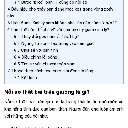
3.4
Bước 4: Rối loạn → củng cố nỗi sợ
4
Dấu hiệu cho thấy bạn đang mắc kẹt trong vòng xoáy
này
5
Hiểu đúng: Sinh lý nam không phải lúc nào cũng “on/off”
6
Làm thế nào để phá vỡ vòng xoáy suy giảm sinh lý?
6.1
Thay đổi góc nhìn về “thất bại”
6.2
Ngưng tự soi – tập trung vào cảm giác
6.3
Chia sẻ với bạn tình
6.4
Điều chỉnh lối sống
6.5
Tìm tư vấn chuyên môn sớm
7
Thông điệp dành cho nam giới đang lo lắng
7.1
Kết luận
Nỗi sợ thất bại trên giường là gì?
Nỗi sợ thất bại trên giường là trạng thái
lo âu quá mức
về
khả năng tình dục của bản thân. Người đàn ông luôn ám ảnh
với những câu hỏi như: