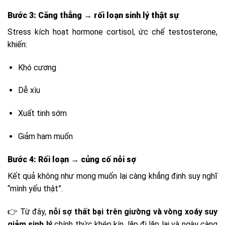
Bước 3: Căng thẳng → rối loạn sinh lý thật sự
Stress kích hoạt hormone cortisol, ức chế testosterone,
khiến:
Khó cương
Dễ xìu
Xuất tinh sớm
Giảm ham muốn
Bước 4: Rối loạn → củng cố nỗi sợ
Kết quả không như mong muốn lại càng khẳng định suy nghĩ
“mình yếu thật”.
👉 Từ đây,
nỗi sợ thất bại trên giường và vòng xoáy suy
giảm sinh lý
chính thức khép kín, lặp đi lặp lại và ngày càng