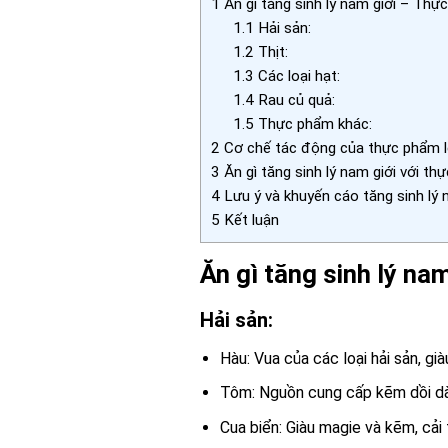
1
Ăn gì tăng sinh lý nam giới – Thự
1.1
Hải sản:
1.2
Thịt:
1.3
Các loại hạt:
1.4
Rau củ quả:
1.5
Thực phẩm khác:
2
Cơ chế tác động của thực phẩm lê
3
Ăn gì tăng sinh lý nam giới với t
4
Lưu ý và khuyến cáo tăng sinh lý 
5
Kết luận
Ăn gì tăng sinh lý na
Hải sản:
Hàu: Vua của các loại hải sản, g
Tôm: Nguồn cung cấp kẽm dồi dào
Cua biển: Giàu magie và kẽm, cải