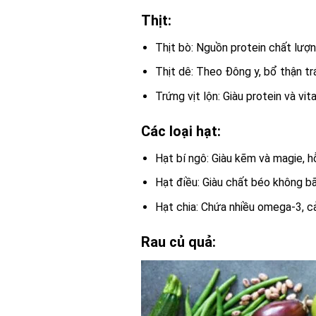
Thịt:
Thịt bò: Nguồn protein chất lượ
Thịt dê: Theo Đông y, bổ thận t
Trứng vịt lộn: Giàu protein và vi
Các loại hạt:
Hạt bí ngô: Giàu kẽm và magie, h
Hạt điều: Giàu chất béo không bã
Hạt chia: Chứa nhiều omega-3, cả
Rau củ quả: