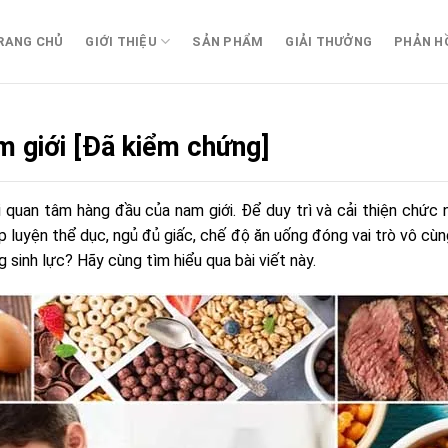
RANG CHỦ
GIỚI THIỆU
SẢN PHẨM
GIẢI THƯỞNG
PHẢN H
am giới [Đã kiểm chứng]
i quan tâm hàng đầu của nam giới. Để duy trì và cải thiện chức 
 luyện thể dục, ngủ đủ giấc, chế độ ăn uống đóng vai trò vô cùng
sinh lực? Hãy cùng tìm hiểu qua bài viết này.