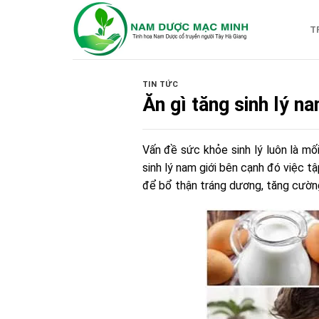
Skip
to
T
content
TIN TỨC
Ăn gì tăng sinh lý n
Vấn đề sức khỏe sinh lý luôn là mố
sinh lý nam giới
bên cạnh đó việc tập
để bổ thận tráng dương, tăng cường 