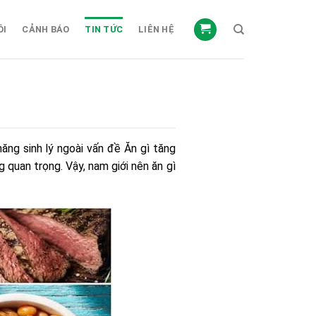
ỒI
CẢNH BÁO
TIN TỨC
LIÊN HỆ
năng sinh lý ngoài vấn đề
Ăn gì tăng
 quan trọng. Vậy, nam giới nên ăn gì