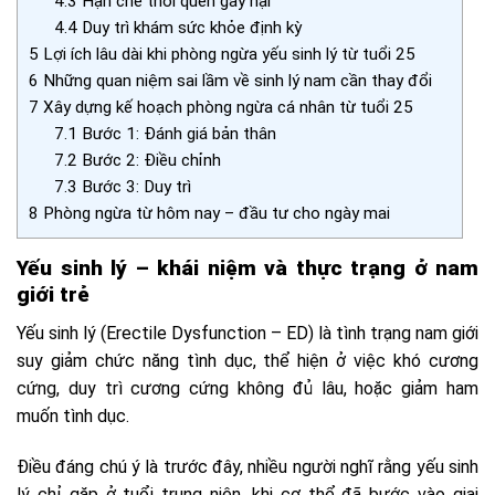
4.3
Hạn chế thói quen gây hại
4.4
Duy trì khám sức khỏe định kỳ
5
Lợi ích lâu dài khi phòng ngừa yếu sinh lý từ tuổi 25
6
Những quan niệm sai lầm về sinh lý nam cần thay đổi
7
Xây dựng kế hoạch phòng ngừa cá nhân từ tuổi 25
7.1
Bước 1: Đánh giá bản thân
7.2
Bước 2: Điều chỉnh
7.3
Bước 3: Duy trì
8
Phòng ngừa từ hôm nay – đầu tư cho ngày mai
Yếu sinh lý – khái niệm và thực trạng ở nam
giới trẻ
Yếu sinh lý (Erectile Dysfunction – ED) là tình trạng nam giới
suy giảm chức năng tình dục, thể hiện ở việc khó cương
cứng, duy trì cương cứng không đủ lâu, hoặc giảm ham
muốn tình dục.
Điều đáng chú ý là trước đây, nhiều người nghĩ rằng yếu sinh
lý chỉ gặp ở tuổi trung niên, khi cơ thể đã bước vào giai