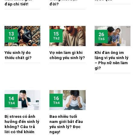
đáp chi tiết!
đời?
13
15
26
Th2
Th2
Th5
Yếu sinh lý do
Vợ nên làm gì khi
Khi đàn ông im
thiếu chất gì?
chồng yếu sinh lý?
lặng vì yếu sinh lý
– Phụ nữ nên làm
gì?
16
14
Th4
Th4
Bị stress có ảnh
Bao nhiêu tuổi
hưởng đến sinh lý
nam giới bắt đầu
không? Câu trả
yếu sinh lý? Đọc
lời có thể khiến
ngay!