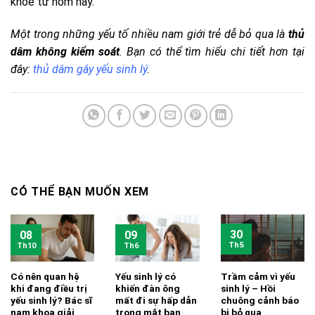
khỏe từ hôm nay.
Một trong những yếu tố nhiều nam giới trẻ dễ bỏ qua là
thủ
dâm không kiểm soát
. Bạn có thể tìm hiểu chi tiết hơn tại
đây:
thủ dâm gây yếu sinh lý
.
CÓ THỂ BẠN MUỐN XEM
30
08
09
Th5
Th10
Th6
Có nên quan hệ
Yếu sinh lý có
Trầm cảm vì yếu
khi đang điều trị
khiến đàn ông
sinh lý – Hồi
yếu sinh lý? Bác sĩ
mất đi sự hấp dẫn
chuông cảnh báo
nam khoa giải
trong mắt bạn
bị bỏ qua